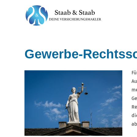
Gewerbe-Rechtss
Fü
Au
me
Ge
Re
di
ab